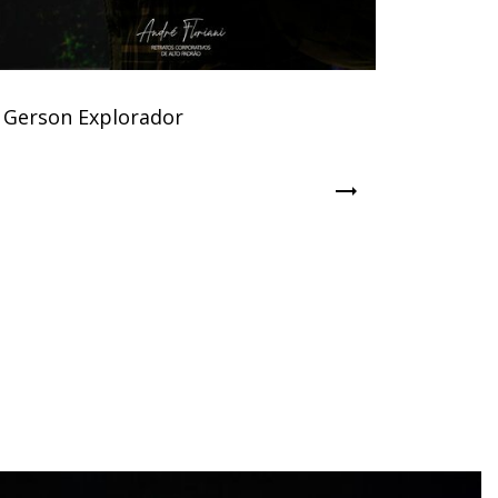
Gerson Explorador
trending_flat