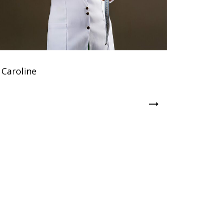
Caroline
trending_flat