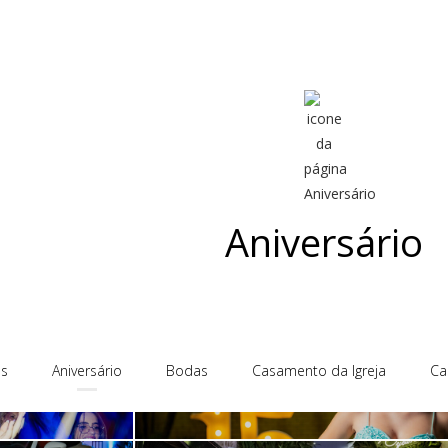
Aniversário
15 anos Eduarda
s
Aniversário
Bodas
Casamento da Igreja
Ca
15 anos Ana Beatriz
15 Anos Aline
Aniversário 3 aninhos Maria Antôn