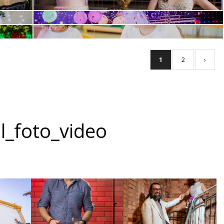
Escola
14.05.2018
1
2
›
l_foto_video