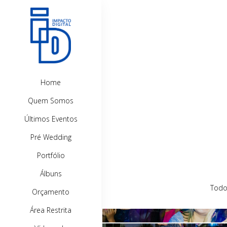
Home
Quem Somos
Últimos Eventos
Pré Wedding
Portfólio
Álbuns
15 anos Ana Vitória
Todo
Orçamento
15 anos Vitória
Área Restrita
15 anos Naiara