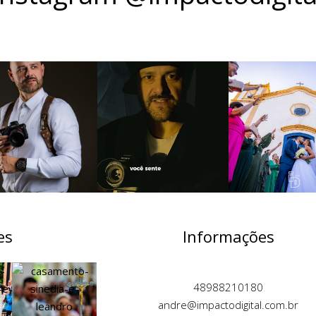
es
Informações
48988210180
andre@impactodigital.com.br