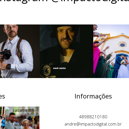
es
Informações
48988210180
andre@impactodigital.com.br