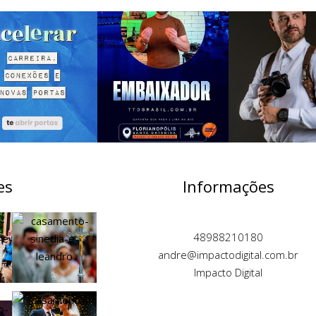
es
Informações
48988210180
andre@impactodigital.com.br
Impacto Digital