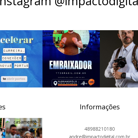
Instagram @impactodigita
es
Informações
48988210180
andre@impactodigital.com.br