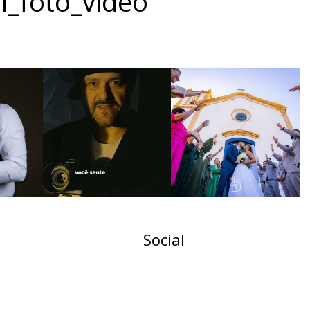
l_foto_video
Social