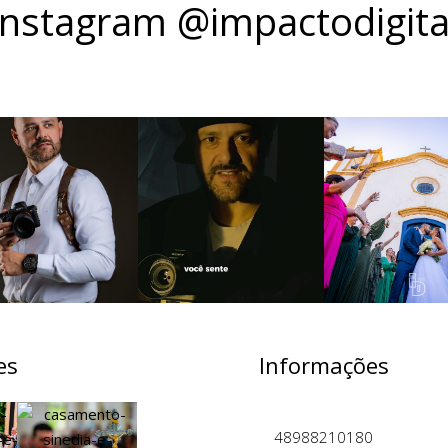
Instagram @impactodigita
es
Informações
48988210180